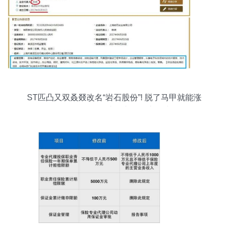
ST匹凸又双叒叕改名“岩石股份”! 脱了马甲就能涨
停？保付代理迷雾中的资本游戏