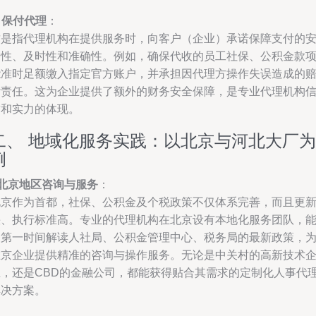
.
保付代理
：
这是指代理机构在提供服务时，向客户（企业）承诺保障支付的
全性、及时性和准确性。例如，确保代收的员工社保、公积金款
能准时足额缴入指定官方账户，并承担因代理方操作失误造成的
付责任。这为企业提供了额外的财务安全保障，是专业代理机构
誉和实力的体现。
二、 地域化服务实践：以北京与河北大厂为
例
北京地区咨询与服务
：
北京作为首都，社保、公积金及个税政策不仅体系完善，而且更
快、执行标准高。专业的代理机构在北京设有本地化服务团队，
够第一时间解读人社局、公积金管理中心、税务局的最新政策，
在京企业提供精准的咨询与操作服务。无论是中关村的高新技术
业，还是CBD的金融公司，都能获得贴合其需求的定制化人事代
解决方案。