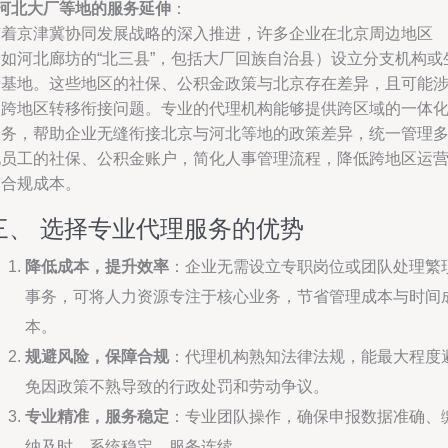
河北大厂等地的服务延伸
：
随着京津冀协同发展战略的深入推进，许多企业在北京周边地区
（如河北廊坊的“北三县”，包括大厂回族自治县）设立分支机构或
产基地。这些地区的社保、公积金政策与北京存在差异，且可能
及跨地区转移衔接问题。专业的代理机构能够提供跨区域的一体
服务，帮助企业无缝衔接北京与河北等地的政策差异，统一管理
地员工的社保、公积金账户，简化人事管理流程，降低跨地区运
的合规成本。
三、 选择专业代理服务的优势
降低成本，提升效率
：企业无需设立专职岗位或团队处理繁
事务，可将人力资源专注于核心业务，节省管理成本与时间
本。
规避风险，保障合规
：代理机构熟知法律法规，能最大程度
免因政策不熟导致的行政处罚和劳动争议。
专业精准，服务稳定
：专业团队操作，确保申报数据准确、
纳及时，系统稳定，服务连续。