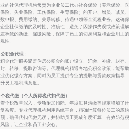
专业的社保代理机构负责为企业员工代办社会保险（养老保险、
疗保险、失业保险、工伤保险、生育保险）的开户、增员、减员
基数申报、费用缴纳、关系转移、待遇申领等全流程业务。这确
了企业社保缴纳的及时性、准确性，避免了因操作失误或政策理
偏差导致的断缴、漏缴风险，保障了员工的切身利益和企业用工
合规性。
.
公积金代理
：
公积金代理服务涵盖住房公积金的账户设立、汇缴、补缴、封存
启封、转移、提取咨询等。代理机构精通各地公积金政策，能帮
企业优化缴存方案，同时为员工提供专业的提取与贷款政策指导
提升员工福利满意度。
.
个税代缴（个人所得税代扣代缴）
：
随着个税改革深入，专项附加扣除、年度汇算清缴等规定增加了
算复杂度。专业代理机构利用系统平台，精确计算每位员工的应
税额，确保代扣代缴无误，并协助员工完成年度汇算，有效防范
务风险，让企业和员工都安心。