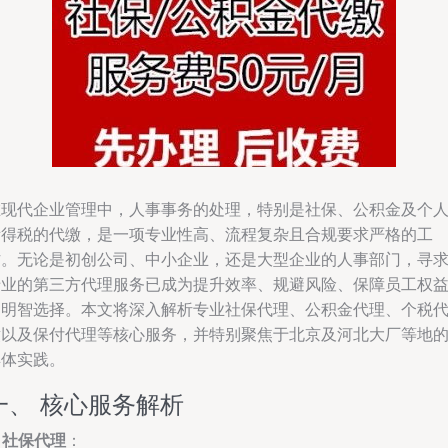
在现代企业管理中，人事事务的处理，特别是社保、公积金及个
所得税的代缴，是一项专业性高、流程复杂且合规要求严格的工
作。无论是初创公司、中小企业，还是大型企业的人事部门，寻
专业的第三方代理服务已成为提升效率、规避风险、保障员工权
的明智选择。本文将深入解析专业社保代理、公积金代理、个税
缴以及保付代理等核心服务，并特别聚焦于北京及河北大厂等地
具体实践。
一、 核心服务解析
.
社保代理
：