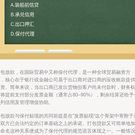
打包放款，在国际贸易中又称保付代理，是一种全球贸易融资方
式，核心在于银行或金融公司基于出口商对进口商的应收账款提
融资。简单来说，当出口商已发出货物但客户尚未付款时，财务
将提前支付部分发票金额（通常占80–90%），剩余结算还给予
系列信用及管理增值协助。
打包放款与保付贴现的共同前提是在”发票贴现“这个骨架中寄附于
卖双方已合法约定的订单基础之上的承诺。打包贷款又可简单地
工命名这种关系便成为了保付代理的规范语言体现之一。一般情